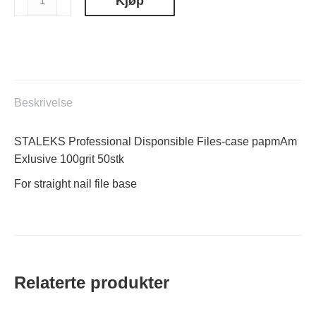
Kjøp
Professional
Disponsible
Files-
case
papmAm
Exlusive
Beskrivelse
100grit
50stk
STALEKS Professional Disponsible Files-case papmAm
antall
Exlusive 100grit 50stk
For straight nail file base
Relaterte produkter