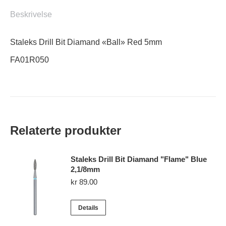
5mm
Beskrivelse
antall
Staleks Drill Bit Diamand «Ball» Red 5mm
FA01R050
Relaterte produkter
Staleks Drill Bit Diamand "Flame" Blue
2,1/8mm
kr
89.00
Details