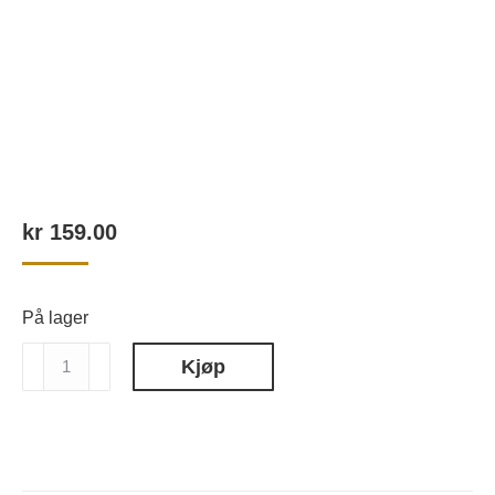
kr
159.00
På lager
Staleks
Kjøp
Drill
Bit
Diamand
"Ball"
Red