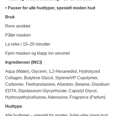
• Passer for alle hudtyper, spesielt moden hud
Bruk
Rens ansiktet
Påfør masken
La virke i 15–20 minutter
Fjern masken og klapp inn serumet
Ingredienser (INCI)
Aqua (Water), Glycerin, 1,2-Hexanediol, Hydrolyzed
Collagen, Butylene Glycol, Styrene/VP Copolymer,
Carbomer, Triethanolamine, Allantoin, Betaine, Disodium
EDTA, Dipotassium Glycyrrhizate, Caprylyl Glycol,
Hydroxyethylcellulose, Adenosine, Fragrance (Parfum)
Hudtype
Alle hudtyper – spesielt for moden, livløs eller slapp hud.