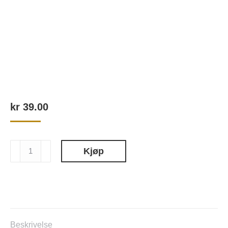
kr
39.00
Skin
Kjøp
Planet
Collagen
Power
Lifting
Mask
antall
Beskrivelse