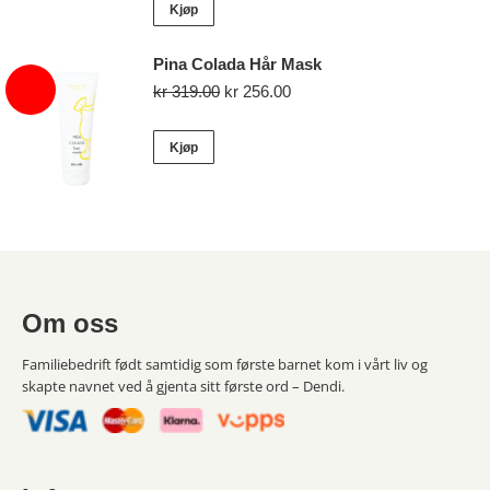
Kjøp
Pina Colada Hår Mask
Opprinnelig
Nåværende
kr
319.00
kr
256.00
pris
pris
var:
er:
Kjøp
kr 319.00.
kr 256.00.
Om oss
Familiebedrift født samtidig som første barnet kom i vårt liv og
skapte navnet ved å gjenta sitt første ord – Dendi.