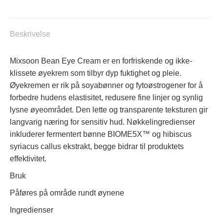
20ml
antall
Beskrivelse
Mixsoon Bean Eye Cream er en forfriskende og ikke-
klissete øyekrem som tilbyr dyp fuktighet og pleie.
Øyekremen er rik på soyabønner og fytoøstrogener for å
forbedre hudens elastisitet, redusere fine linjer og synlig
lysne øyeområdet. Den lette og transparente teksturen gir
langvarig næring for sensitiv hud. Nøkkelingredienser
inkluderer fermentert bønne BIOME5X™ og hibiscus
syriacus callus ekstrakt, begge bidrar til produktets
effektivitet.
Bruk
Påføres på område rundt øynene
Ingredienser