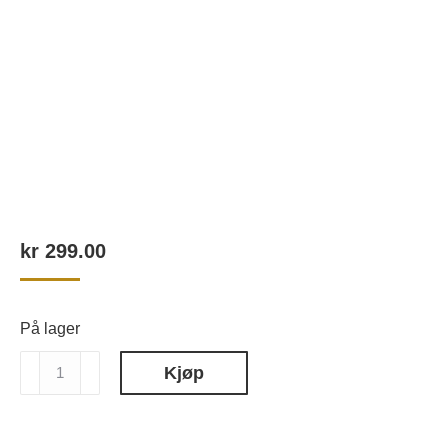
kr
299.00
På lager
Mixsoon
Kjøp
Bean
Eye
Cream