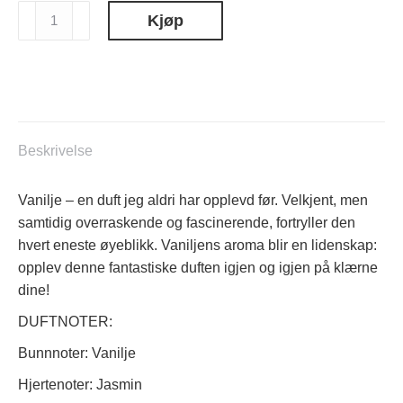
ANTOINE
Kjøp
LAUNDRY
DETERGENT
VANILLE
750ml
antall
Beskrivelse
Vanilje – en duft jeg aldri har opplevd før. Velkjent, men
samtidig overraskende og fascinerende, fortryller den
hvert eneste øyeblikk. Vaniljens aroma blir en lidenskap:
opplev denne fantastiske duften igjen og igjen på klærne
dine!
DUFTNOTER:
Bunnnoter: Vanilje
Hjertenoter: Jasmin