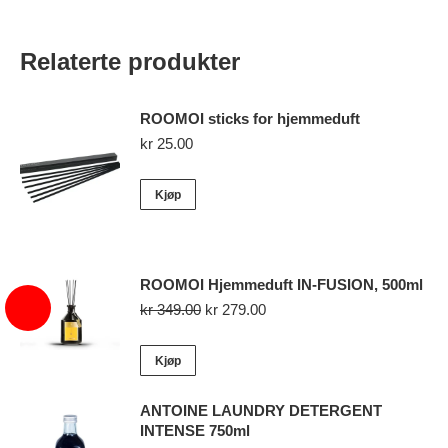
Relaterte produkter
ROOMOI sticks for hjemmeduft
kr
25.00
Kjøp
ROOMOI Hjemmeduft IN-FUSION, 500ml
Opprinnelig
Nåværende
kr
349.00
kr
279.00
pris
pris
var:
er:
Kjøp
kr 349.00.
kr 279.00.
ANTOINE LAUNDRY DETERGENT
INTENSE 750ml