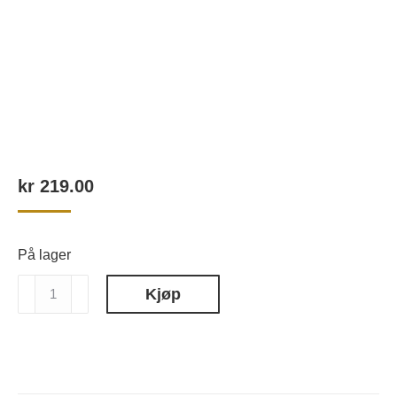
kr
219.00
På lager
ROOMOI
Kjøp
Hjemmeduft
Refill
GINGERLY,
500ml
antall