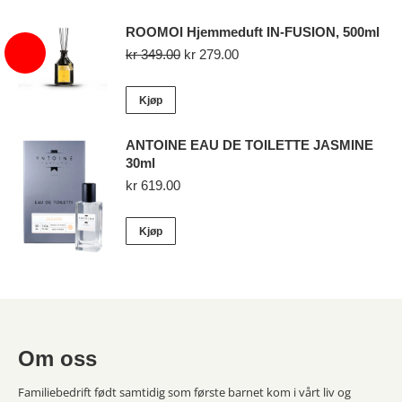
ROOMOI Hjemmeduft IN-FUSION, 500ml
Opprinnelig
Nåværende
kr
349.00
kr
279.00
pris
pris
var:
er:
Kjøp
kr 349.00.
kr 279.00.
ANTOINE EAU DE TOILETTE JASMINE
30ml
kr
619.00
Kjøp
Om oss
Familiebedrift født samtidig som første barnet kom i vårt liv og