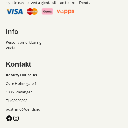
skapte navnet ved å gjenta sitt første ord – Dendi.
Info
Personvernerklæring
Vilkår
Kontakt
Beauty House As
Øvre Holmegate 1,
4006 Stavanger
Tlf: 93920393
post:
info@dendi.no
Facebook
Instagram