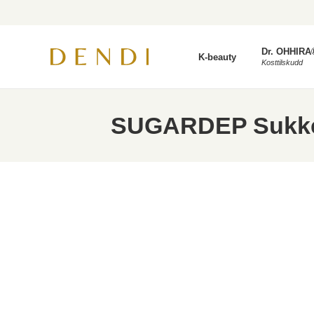
Dr. OHHIRA
K-beauty
Kosttilskudd
SUGARDEP Sukke