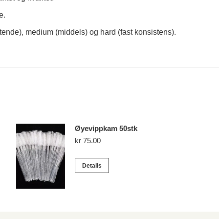
e.
lytende), medium (middels) og hard (fast konsistens).
Øyevippkam 50stk
kr
75.00
Details