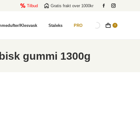
Tilbud
Gratis frakt over 1000kr
Facebook
Instagram
page
page
opens
opens
mmedufter/Klesvask
Staleks
PRO
0
in
in
new
new
window
window
isk gummi 1300g