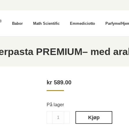
®
Babor
Math Scientific
Emmediciotto
Parfyme/Hje
rpasta PREMIUM– med arab
kr
589.00
På lager
SUGARDEP
Kjøp
Sukkerpasta
PREMIUM–