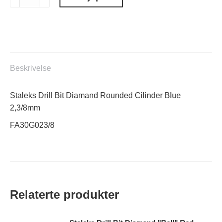
Drill
Bit
Diamand
Rounded
Cilinder
Blue
Beskrivelse
2,3/8mm
antall
Staleks Drill Bit Diamand Rounded Cilinder Blue
2,3/8mm
FA30G023/8
Relaterte produkter