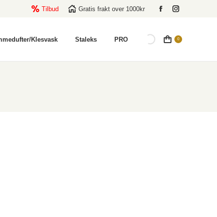
Tilbud
Gratis frakt over 1000kr
Facebook
Instagram
page
page
opens
opens
mmedufter/Klesvask
Staleks
PRO
0
in
in
new
new
window
window
de: