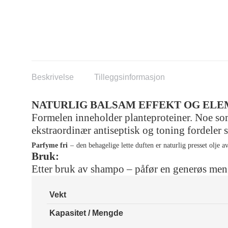
Beskrivelse
Tilleggsinformasjon
NATURLIG BALSAM EFFEKT OG ELE
Formelen inneholder planteproteiner. Noe som 
ekstraordinær
antiseptisk
og toning fordeler
P
a
rfyme fri
–
den behagelige lette duften er naturlig presset olje a
Bruk:
Etter bruk av
shampo
– påfør en generøs meng
Vekt
Kapasitet / Mengde