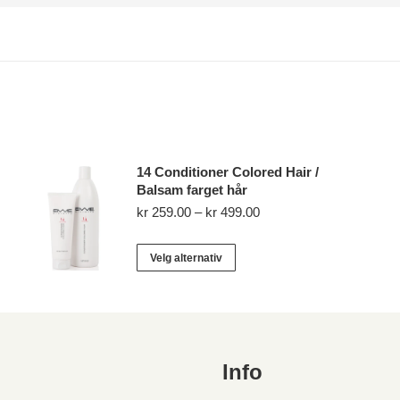
14 Conditioner Colored Hair /
Balsam farget hår
Prisområde:
kr
259.00
–
kr
499.00
kr 259.00
til
Dette
Velg alternativ
kr 499.00
produktet
har
flere
varianter.
Alternativene
Info
kan