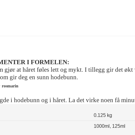
MENTER I FORMELEN:
gjør at håret føles lett og mykt. I tillegg gir det ø
 som gir deg en sunn hodebunn.
v
rosmarin
de i hodebunn og i håret. La det virke noen få minutt
0.125 kg
1000ml, 125ml