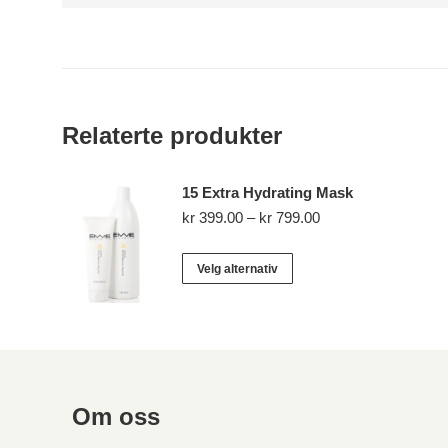
Relaterte produkter
15 Extra Hydrating Mask
Prisområde:
kr
399.00
–
kr
799.00
kr 399.00
til
Dette
Velg alternativ
kr 799.00
produktet
har
flere
varianter.
Alternativene
Om oss
kan
velges