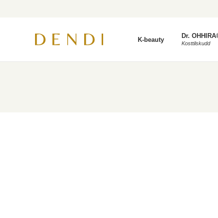
Dr. OHHIRA
K-beauty
Kosttilskudd