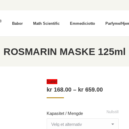
®
Babor
Math Scientific
Emmediciotto
Parfyme/Hje
ROSMARIN MASKE 125ml
Sale!
Prisområ
kr
168.00
–
kr
659.00
kr 168.00
til
Nullstill
Kapasitet / Mengde
kr 659.00