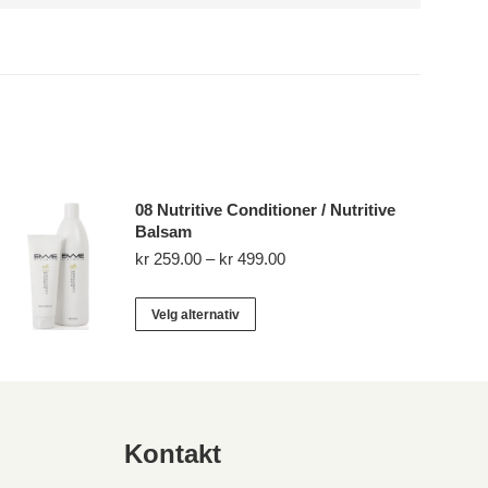
08 Nutritive Conditioner / Nutritive
Balsam
Prisområde:
kr
259.00
–
kr
499.00
kr 259.00
til
Dette
Velg alternativ
kr 499.00
produktet
har
flere
varianter.
Alternativene
Kontakt
kan