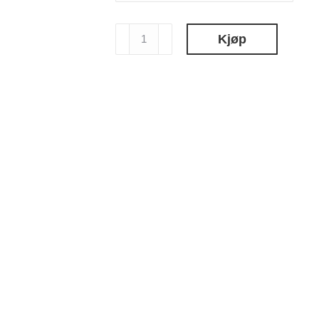
ROSMARIN
Kjøp
MASKE
125ml
antall