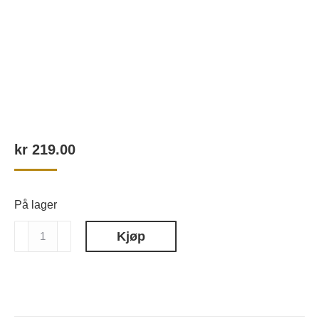
kr
219.00
På lager
ROOMOI
Kjøp
Hjemmeduft
Refill
IN-
FUSION,
500ml