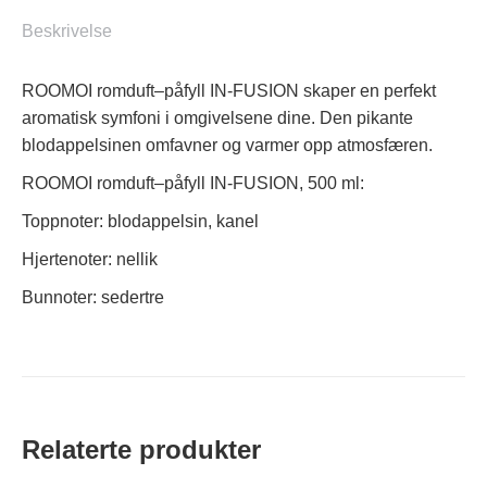
antall
Beskrivelse
ROOMOI romduft–påfyll IN-FUSION skaper en perfekt
aromatisk symfoni i omgivelsene dine. Den pikante
blodappelsinen omfavner og varmer opp atmosfæren.
ROOMOI romduft–påfyll IN-FUSION, 500 ml:
Toppnoter: blodappelsin, kanel
Hjertenoter: nellik
Bunnoter: sedertre
Relaterte produkter