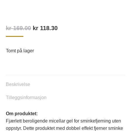
Opprinnelig
Nåværende
kr
169.00
kr
118.30
pris
pris
var:
er:
Tomt på lager
kr 169.00.
kr 118.30.
Beskrivelse
Tilleggsinformasjon
Om produktet:
Fjærlett beroligende micellar gel for sminkefjerning uten
oppstyr. Dette produktet med dobbel effekt fjerner sminke