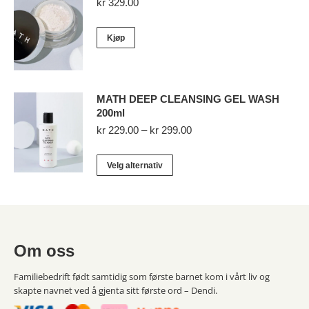
kr
329.00
varianter.
Alternativene
kan
Kjøp
velges
på
produktsiden
MATH DEEP CLEANSING GEL WASH
200ml
Prisområde:
kr
229.00
–
kr
299.00
kr 229.00
til
Dette
Velg alternativ
kr 299.00
produktet
har
flere
varianter.
Om oss
Alternativene
kan
Familiebedrift født samtidig som første barnet kom i vårt liv og
velges
skapte navnet ved å gjenta sitt første ord – Dendi.
på