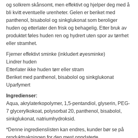
og solkrem skånsomt, men effektivt og hjelper deg med å
bli kvitt eventuelle urenheter. Gelen er beriket med
panthenol, bisabolol og sinkglukonat som beroliger
huden og etterlater den frisk og behagelig. Etter bruk av
produktet føles huden ren og hydrert uten spor av tørrhet
eller stramhet.
Fjerner effektivt sminke (inkludert øyesminke)
Lindrer huden
Etterlater ikke huden tørr eller stram
Beriket med panthenol, bisabolol og sinkglukonat
Uparfymert
Ingredienser:
Aqua, akrylaterkopolymer, 1,5-pentandiol, glyserin, PEG-
7 glycerylkokoat, polysorbat 20, panthenol, bisabolol,
sinkglukonat, natriumhydroksid.
*Denne ingredienslisten kan endres, kunder bør se på
produktpakningen for den mest oppdaterte