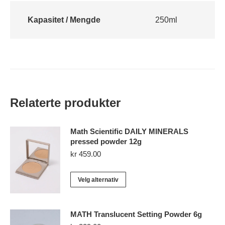
Kapasitet / Mengde
250ml
Relaterte produkter
Math Scientific DAILY MINERALS
pressed powder 12g
kr
459.00
Dette
Velg alternativ
produktet
har
MATH Translucent Setting Powder 6g
flere