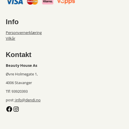
produktsiden
Info
Personvernerklæring
Vilkår
Kontakt
Beauty House As
Øvre Holmegate 1,
4006 Stavanger
Tlf: 93920393
post:
info@dendi.no
Facebook
Instagram