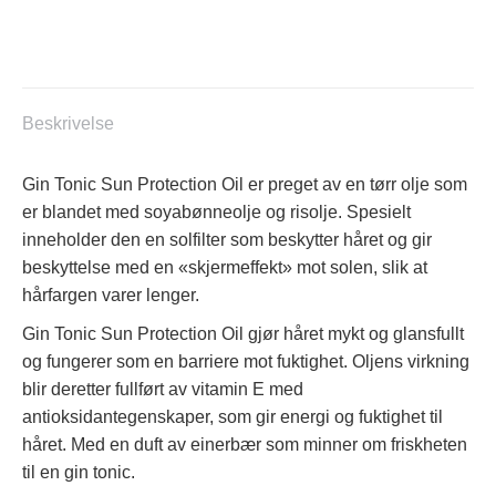
Sun
Protection
Hår
Olje
antall
Beskrivelse
Gin Tonic Sun Protection Oil er preget av en tørr olje som
er blandet med soyabønneolje og risolje. Spesielt
inneholder den en solfilter som beskytter håret og gir
beskyttelse med en «skjermeffekt» mot solen, slik at
hårfargen varer lenger.
Gin Tonic Sun Protection Oil gjør håret mykt og glansfullt
og fungerer som en barriere mot fuktighet. Oljens virkning
blir deretter fullført av vitamin E med
antioksidantegenskaper, som gir energi og fuktighet til
håret. Med en duft av einerbær som minner om friskheten
til en gin tonic.