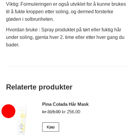
Viktig: Formuleringen er også utviklet for å kunne brukes
til å fukte kroppen etter soling, og dermed forsterke
gløden i solbrunheten.
Hvordan bruke : Spray produktet på tørt eller fuktig hår
under soling, gjenta hver 2. time eller etter hver gang du
bader.
Relaterte produkter
Pina Colada Hår Mask
Opprinnelig
Nåværende
kr
319.00
kr
256.00
pris
pris
var:
er:
Kjøp
kr 319.00.
kr 256.00.