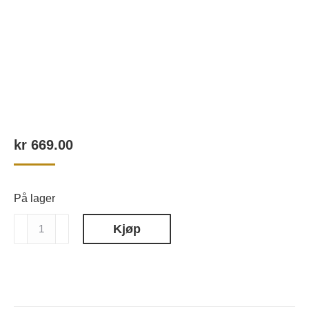
kr
669.00
På lager
BABOR
Kjøp
Doctor
Babor
Peeling
Pads
60stk