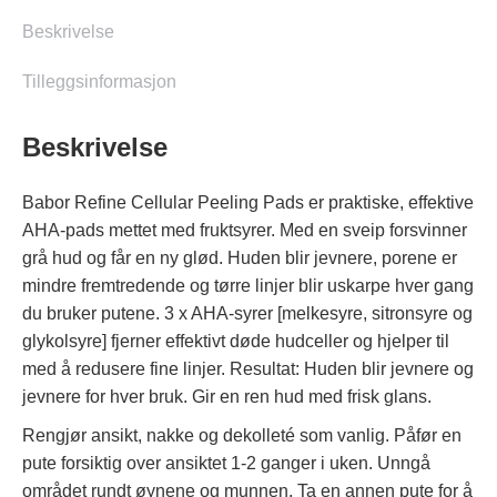
antall
Beskrivelse
Tilleggsinformasjon
Beskrivelse
Babor Refine Cellular Peeling Pads er praktiske, effektive
AHA-pads mettet med fruktsyrer. Med en sveip forsvinner
grå hud og får en ny glød. Huden blir jevnere, porene er
mindre fremtredende og tørre linjer blir uskarpe hver gang
du bruker putene. 3 x AHA-syrer [melkesyre, sitronsyre og
glykolsyre] fjerner effektivt døde hudceller og hjelper til
med å redusere fine linjer. Resultat: Huden blir jevnere og
jevnere for hver bruk. Gir en ren hud med frisk glans.
Rengjør ansikt, nakke og dekolleté som vanlig. Påfør en
pute forsiktig over ansiktet 1-2 ganger i uken. Unngå
området rundt øynene og munnen. Ta en annen pute for å