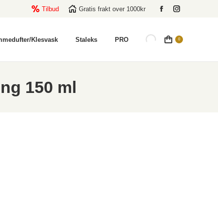
Tilbud
Gratis frakt over 1000kr
Facebook
Instagram
page
page
opens
opens
mmedufter/Klesvask
Staleks
PRO
0
in
in
new
new
window
window
ing 150 ml