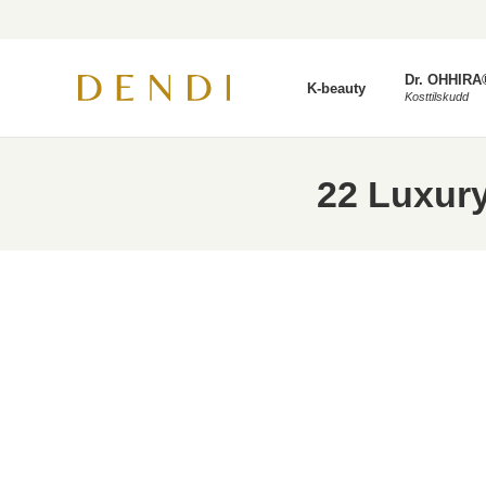
Dr. OHHIRA
K-beauty
Kosttilskudd
22 Luxury