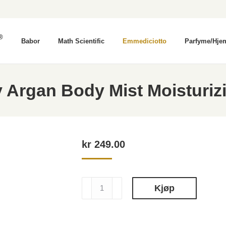
®
Babor
Math Scientific
Emmediciotto
Parfyme/Hje
 Argan Body Mist Moisturiz
kr
249.00
22
Kjøp
Luxury
Argan
Body