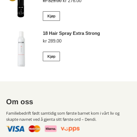
Opprinnelig
Nåværende
kr
329.00
kr
276.00
pris
pris
var:
er:
Kjøp
kr 329.00.
kr 276.00.
18 Hair Spray Extra Strong
kr
289.00
Kjøp
Om oss
Familiebedrift født samtidig som første barnet kom i vårt liv og
skapte navnet ved å gjenta sitt første ord – Dendi.