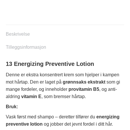
Preventive
Lotion
antall
Beskrivelse
Tilleggsinformasjon
13 Energizing Preventive Lotion
Denne er ekstra konsentrert krem som hjelper i kampen
mot hårtap. Den er laget på
grønnsaks ekstrakt
som gi
mange fordeler, og inneholder
provitamin B5
, og anti-
aldring
vitamin E
, som bremser hårtap.
Bruk:
Vask først med shampo – deretter tilfører du
energizing
preventive lotion
og jobber det jevnt fordel i ditt hår.