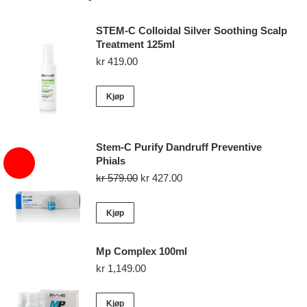
STEM-C Colloidal Silver Soothing Scalp
Treatment 125ml
kr
419.00
Kjøp
Stem-C Purify Dandruff Preventive
Phials
Opprinnelig
Nåværende
kr
579.00
kr
427.00
pris
pris
var:
er:
Kjøp
kr 579.00.
kr 427.00.
Mp Complex 100ml
kr
1,149.00
Kjøp