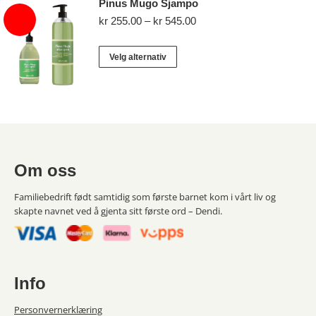
produktsiden
Pinus Mugo Sjampo
Prisområde:
kr
255.00
–
kr
545.00
kr 255.00
til
Dette
Velg alternativ
kr 545.00
produktet
har
flere
varianter.
Alternativene
kan
Om oss
velges
på
Familiebedrift født samtidig som første barnet kom i vårt liv og
skapte navnet ved å gjenta sitt første ord – Dendi.
produktsiden
Info
Personvernerklæring