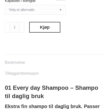
Kapasitet / Mengde
kr 399.00
01
Kjøp
Every
day
Shampoo
–
Sjampo
til
Beskrivelse
daglig
bruk
Tilleggsinformasjon
antall
01 Every day Shampoo – Shampo
til daglig bruk
Ekstra fin shampo til daglig bruk. Passer