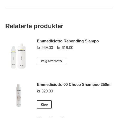
Relaterte produkter
Emmediciotto Rebonding Sjampo
Prisområde:
kr
269.00
–
kr
619.00
kr 269.00
til
Dette
Velg alternativ
kr 619.00
produktet
har
flere
Emmediciotto 00 Choco Shampoo 250ml
varianter.
kr
329.00
Alternativene
kan
Kjøp
velges
på