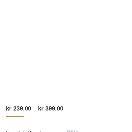
Prisområde:
kr
239.00
–
kr
399.00
kr 239.00
til
Nullstill